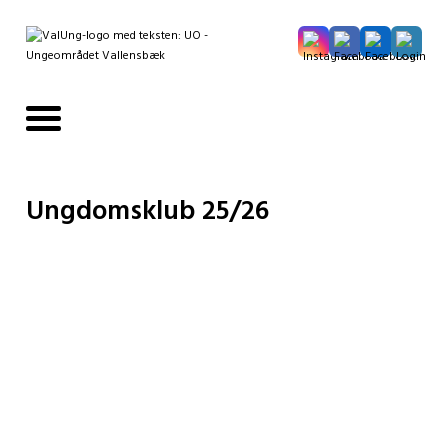
Ungdomsklub 25/26
Du kan komme i klubben og være en del af
aktiviteterne og fællesskabet fra du går i 7. klasse
til du fylder 18 år.
I klubben tilbydes forskellige spændende
aktiviteter så som mountainbike på