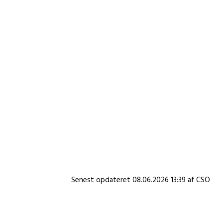
Ungdomsskolens egen bane, spille bold, strategisk
computerspil , spille bordtennis og ellers bare
hænge ud i klubben. Du kan også selv være med til
at planlægge, hvad der skal ske sammen med dine
venner og klubmedarbejderne.
Det koster 50 kr. for hele sæsonen at være
medlem i Ungdomsklubben.
Info
Senest opdateret 08.06.2026 13:39 af CSO