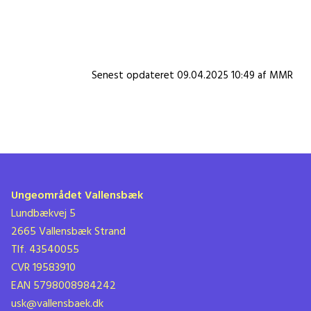
Senest opdateret 09.04.2025 10:49 af MMR
Ungeområdet Vallensbæk
Lundbækvej 5
2665 Vallensbæk Strand
Tlf. 43540055
CVR 19583910
EAN 5798008984242
usk@vallensbaek.dk