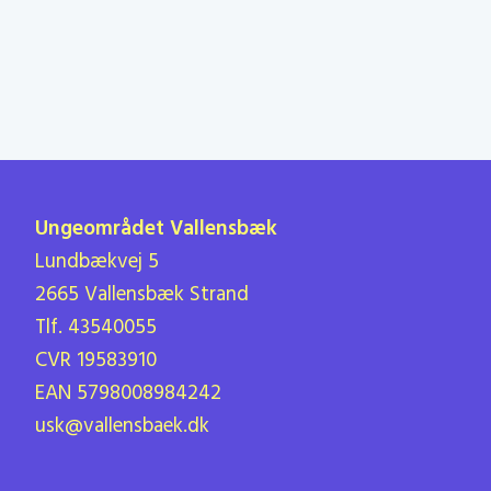
Ungeområdet Vallensbæk
Lundbækvej 5
2665 Vallensbæk Strand
Tlf. 43540055
CVR 19583910
EAN 5798008984242
usk@vallensbaek.dk