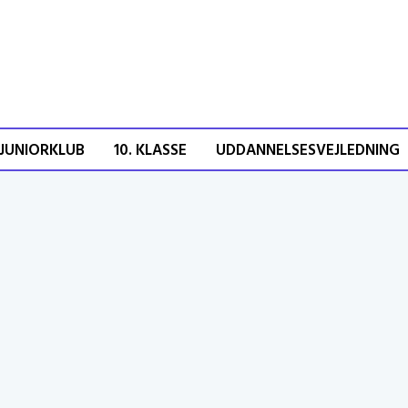
JUNIORKLUB
10. KLASSE
UDDANNELSESVEJLEDNING
e mennesker på gaden.
hverdag og kan være med