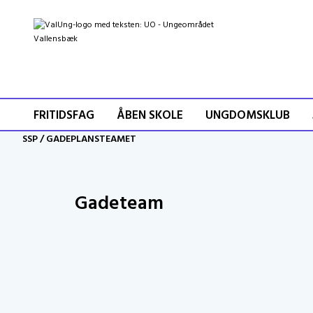
FRITIDSFAG
ÅBEN SKOLE
UNGDOMSKLUB
SSP
/
GADEPLANSTEAMET
Gadeteam
Vallensbæk Gadeteam arbejder med de ung
Gadeteamet går med dialog ind i de unges 
til at løse akutte konflikter i Vallensbæk.